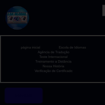
PÁGINA INICIAL
ESCOLA DE IDIOMAS
AGÊNCIA DE TRADUÇÃO
página inicial
Escola de Idiomas
TESTE INTERNACIONAL
Agência de Tradução
Teste Internacional
TREINAMENTO A
Treinamento a Distância
DISTÂNCIA
Nossa História
Verificação de Certificado
NOSSA HISTÓRIA
VERIFICAÇÃO DE
CERTIFICADO
CONECTAR