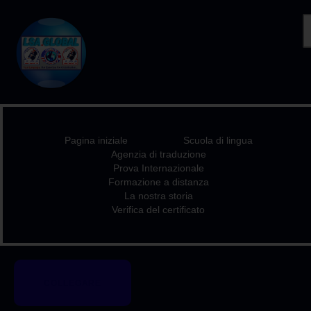
PAGINA INIZIALE
SCUOLA DI LINGUA
AGENZIA DI
Pagina iniziale
Scuola di lingua
TRADUZIONE
Agenzia di traduzione
PROVA
Prova Internazionale
Formazione a distanza
INTERNAZIONALE
La nostra storia
FORMAZIONE A
Verifica del certificato
DISTANZA
LA NOSTRA STORIA
VERIFICA DEL
COLLEGARE
CERTIFICATO