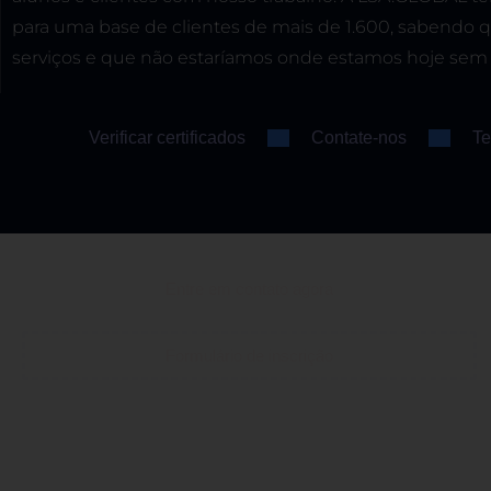
para uma base de clientes de mais de 1.600, sabendo 
serviços e que não estaríamos onde estamos hoje sem 
Verificar certificados
Contate-nos
Te
Entre em contato agora
Formulário de inscrição