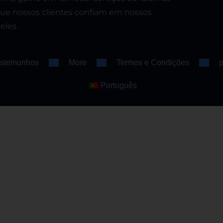
que nossos clientes confiam em nossos
eles.
stemunhos
More
Termos e Condições
p
Português
+44 737 846 1403
Reino Unido, 182-184 High Street North East Ham Lond
——————————-
Camarões, Douala III, Madagascar – Combi Crossroads
+237 696 20 67
31