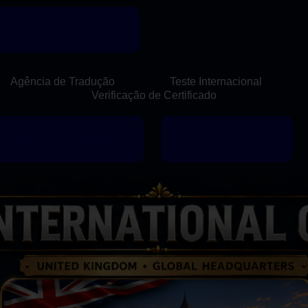
PÁGINA INICIAL
GET A FREE QUOTE
ESCOLA DE IDIOMAS
Agência de Tradução
Teste Internacional
AGÊNCIA DE
Verificação de Certificado
TRADUÇÃO
CENTRO DE ESTUDANTES
AULAS AO VIVO
TESTE
INTERNACIONAL
TREINAMENTO A
DISTÂNCIA
NOSSA HISTÓRIA