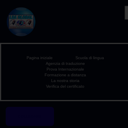
PAGINA INIZIALE
SCUOLA DI LINGUA
AGENZIA DI
Pagina iniziale
Scuola di lingua
TRADUZIONE
Agenzia di traduzione
PROVA
Prova Internazionale
Formazione a distanza
INTERNAZIONALE
La nostra storia
FORMAZIONE A
Verifica del certificato
DISTANZA
LA NOSTRA STORIA
VERIFICA DEL
COLLEGARE
CERTIFICATO