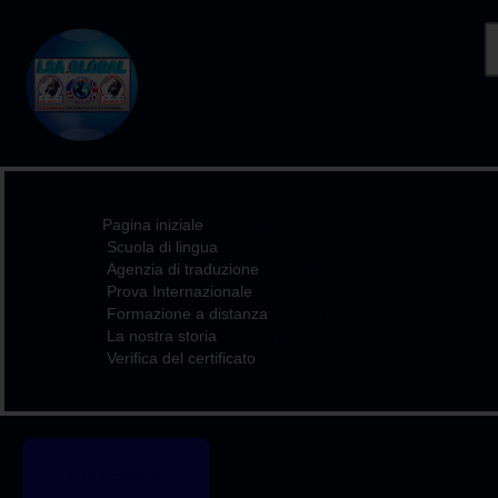
PAGINA INIZIALE
SCUOLA DI LINGUA
AGENZIA DI
Pagina iniziale
TRADUZIONE
Scuola di lingua
PROVA
Agenzia di traduzione
Prova Internazionale
INTERNAZIONALE
Formazione a distanza
FORMAZIONE A
La nostra storia
Verifica del certificato
DISTANZA
LA NOSTRA STORIA
VERIFICA DEL
CERTIFICATO
COLLEGARE