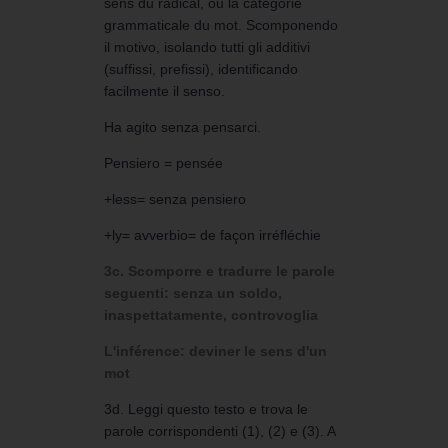
sens du radical, ou la catégorie
grammaticale du mot. Scomponendo
il motivo, isolando tutti gli additivi
(suffissi, prefissi), identificando
facilmente il senso.
Ha agito senza pensarci.
Pensiero = pensée
+less= senza pensiero
+ly= avverbio= de façon irréfléchie
3c. Scomporre e tradurre le parole
seguenti: senza un soldo,
inaspettatamente, controvoglia
L'inférence: deviner le sens d'un
mot
3d. Leggi questo testo e trova le
parole corrispondenti (1), (2) e (3). A