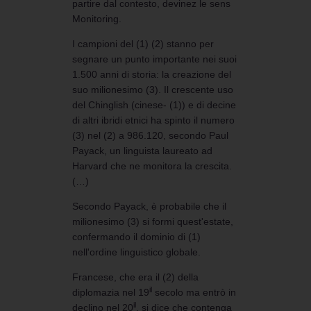
partire dal contesto, devinez le sens
Monitoring.
I campioni del (1) (2) stanno per
segnare un punto importante nei suoi
1.500 anni di storia: la creazione del
suo milionesimo (3). Il crescente uso
del Chinglish (cinese- (1)) e di decine
di altri ibridi etnici ha spinto il numero
(3) nel (2) a 986.120, secondo Paul
Payack, un linguista laureato ad
Harvard che ne monitora la crescita.
(…)
Secondo Payack, è probabile che il
milionesimo (3) si formi quest'estate,
confermando il dominio di (1)
nell'ordine linguistico globale.
Francese, che era il (2) della
il
diplomazia nel 19
secolo ma entrò in
il
declino nel 20
, si dice che contenga