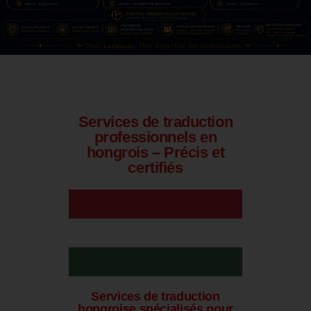
Services de traduction
professionnels en
hongrois – Précis et
certifiés
Services de traduction
hongroise spécialisés pour