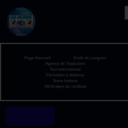
PAGE D'ACCUEIL
ECOLE DE LANGUES
AGENCE DE
Page d'accueil
Ecole de Langues
TRADUCTION
Agence de Traduction
TEST INTERNATIONAL
Test international
Formation à distance
FORMATION À
Notre histoire
DISTANCE
Vérification du certificat
NOTRE HISTOIRE
VÉRIFICATION DU
CERTIFICAT
CONNECTER