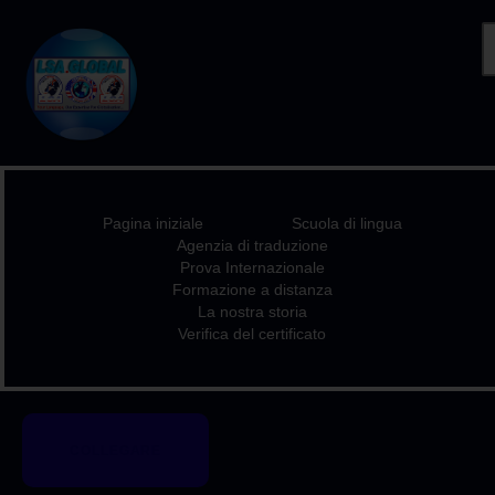
PAGINA INIZIALE
SCUOLA DI LINGUA
AGENZIA DI
Pagina iniziale
Scuola di lingua
TRADUZIONE
Agenzia di traduzione
PROVA
Prova Internazionale
Formazione a distanza
INTERNAZIONALE
La nostra storia
FORMAZIONE A
Verifica del certificato
DISTANZA
LA NOSTRA STORIA
VERIFICA DEL
COLLEGARE
CERTIFICATO