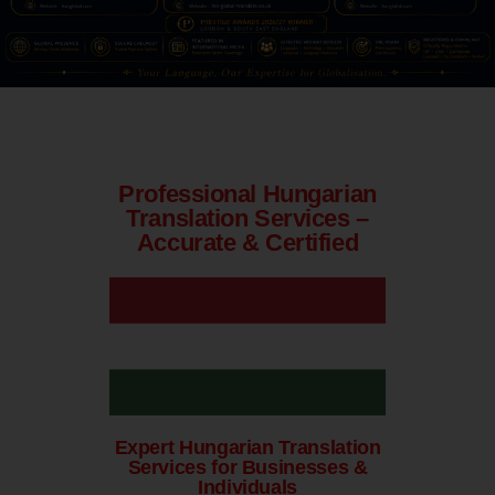
Professional Hungarian
Translation Services –
Accurate & Certified
Expert Hungarian Translation
Services for Businesses &
Individuals