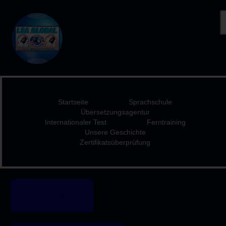
STARTSEITE
SPRACHSCHULE
ÜBERSETZUNGSAGENT
Startseite
Sprachschule
UR
Übersetzungsagentur
INTERNATIONALER
Internationaler Test
Ferntraining
Unsere Geschichte
TEST
Zertifikatsüberprüfung
FERNTRAINING
UNSERE GESCHICHTE
ZERTIFIKATSÜBERPRÜF
VERBINDEN
UNG