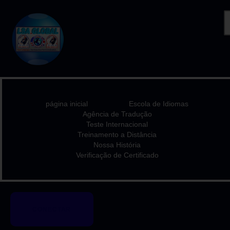
PÁGINA INICIAL
ESCOLA DE IDIOMAS
AGÊNCIA DE TRADUÇÃO
página inicial
Escola de Idiomas
TESTE INTERNACIONAL
Agência de Tradução
Teste Internacional
TREINAMENTO A
Treinamento a Distância
DISTÂNCIA
Nossa História
Verificação de Certificado
NOSSA HISTÓRIA
VERIFICAÇÃO DE
CERTIFICADO
CONECTAR