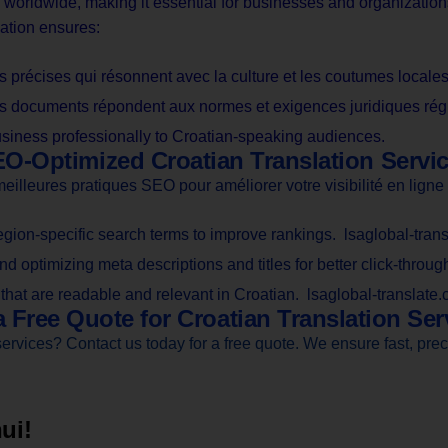
e worldwide, making it essential for businesses and organization
ation ensures:
ns précises qui résonnent avec la culture et les coutumes locales
les documents répondent aux normes et exigences juridiques rég
usiness professionally to Croatian-speaking audiences.
O-Optimized Croatian Translation Servi
illeures pratiques SEO pour améliorer votre visibilité en ligne 
gion-specific search terms to improve rankings. lsaglobal-trans
d optimizing meta descriptions and titles for better click-throug
at are readable and relevant in Croatian. lsaglobal-translate.
a Free Quote for Croatian Translation Ser
rvices? Contact us today for a free quote. We ensure fast, precis
ui!