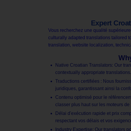
Expert Croat
Vous recherchez une qualité supérieur
culturally adapted translations tailore
translation
, website localization
, technic
Why
Native Croatian Translators: Our tran
contextually appropriate translations
Traductions certifiées : Nous fourni
juridiques, garantissant ainsi la confo
Contenu optimisé pour le référenceme
classer plus haut sur les moteurs d
Délai d'exécution rapide et prix compé
respectant vos délais et vos exigen
Industry Expertise: Our translators 