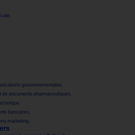
cale.
munications gouvernementales.
et de documents pharmaceutiques.
technique.
nts bancaires.
tenu marketing.
ers