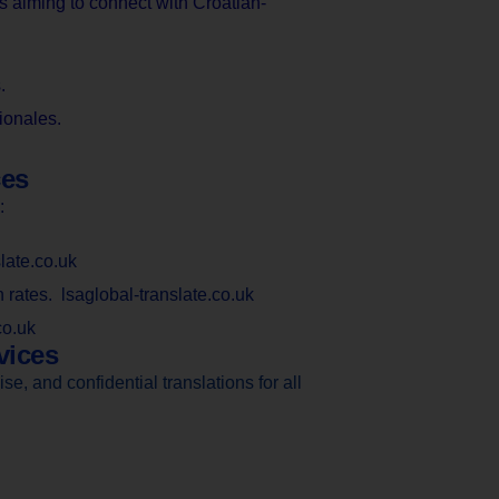
s aiming to connect with Croatian-
.
ionales.
ces
:
late.co.uk
h rates. lsaglobal-translate.co.uk
co.uk
vices
e, and confidential translations for all