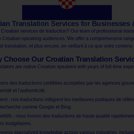
ian Translation Services for Businesses 
e
Croatian
services de traduction
?
Our team of professional trans
d to Croatian-speaking audiences. We offer a comprehensive rang
al translation
, et plus encore, en veillant à ce que votre conten
 Choose Our Croatian Translation Servi
slators are native Croatian speakers with years of full-time exp
.
ssons des traductions certifiées acceptées par les agences gouve
rmité et l'authenticité.
nt : nos traductions intègrent les meilleures pratiques de réfé
e recherche comme Google et Bing.
titifs : nous livrons des traductions de haute qualité rapidement 
ces budgétaires.
possess specialized knowledge across various industries, includi