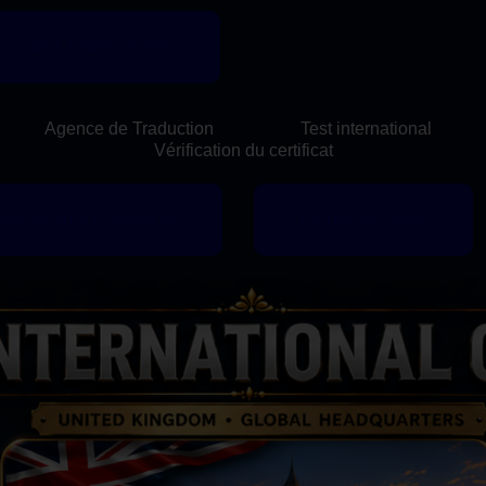
PAGE D'ACCUEIL
GET A FREE QUOTE
ECOLE DE LANGUES
Agence de Traduction
Test international
AGENCE DE
Vérification du certificat
TRADUCTION
PORTAIL DES ÉTUDIANTS
COURS EN LIGNE
TEST INTERNATIONAL
FORMATION À
DISTANCE
NOTRE HISTOIRE