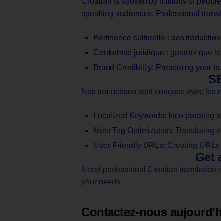
Croatian is spoken by millions of peopl
speaking audiences. Professional transl
Pertinence culturelle : des traductio
Conformité juridique : garantir que 
Brand Credibility: Presenting your b
SE
Nos traductions sont conçues avec les me
Localized Keywords: Incorporating re
Meta Tag Optimization: Translating an
User-Friendly URLs: Creating URLs th
Get 
Need professional Croatian translation se
your needs.
Contactez-nous aujourd'h